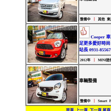
整備中
｜
其他 東
Coope
足更多愛好時尚
站長 0931-855678
2012年
｜
MINI迷你 
車輛整備
整備中
｜
Smart F
首頁
上一頁
下一頁
尾頁