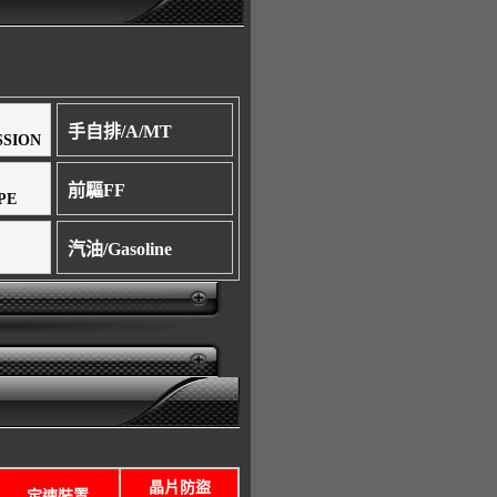
手自排/A/MT
SSION
前驅FF
PE
汽油/Gasoline
晶片防盜
定速裝置