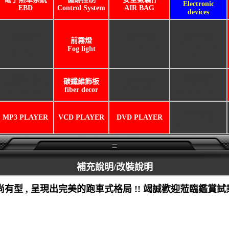
Electronic
EBD
Control System
AIR BAG
devices
自動頭燈
前方雷達
倒車雷達
前霧燈
Automatic
Front sensing
Rear sensing
Fog light
Headlights
device
device
核桃木飾
電調座椅[]
碳纖維飾板
恆溫空調
WOOD GRAIN
ELECTRIC
fiber decor
THERMOSTAT
INTERIOR
POWER SEAT
數位電視
MP3 PLAYER
VCD PLAYER
DVD PLAYER
DIGITAL ＴＶ
補充說明/改裝說明
尚有型 , 呈現出完美的跑車式格局 !! 竭誠歡迎蒞臨鑑賞試