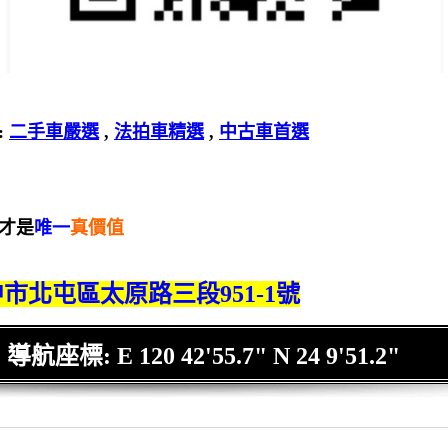
:
二手車嚴選
,
法拍車精選
,
中古車首選
 才是
唯一
真價值
市北屯區太原路三段951-1號
導航座標: E 120 42'55.7" N 24 9'51.2"