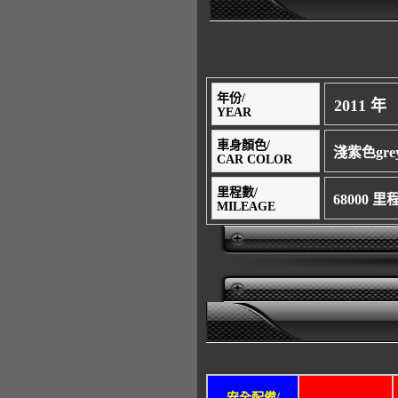
年份/
2011 年
YEAR
車身顏色/
淺紫色grey 
CAR COLOR
里程數/
68000 
MILEAGE
安全配備/