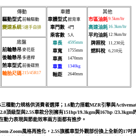
傳動
車體
其他
9.5km/ltr
驅動型式
車體型式
市區油耗
前輪驅動
掀背車
16.3km/ltr
變速系統
車門數
高速油耗
5速手自排
4門
12.9km/ltr
乘客數
平均油耗
5人
底盤
4595mm
車長
牌照稅
11,230元
前輪懸吊
麥花臣
1755mm
車寬
燃料稅
6,210元
後輪懸吊
多連桿
1470mm
車高
煞車型式
前後碟煞
1340kg
車重
215/45R17
輪胎尺碼
2640mm
軸距
.0、2.5三種動力規格供消費者選擇；1.6動力搭載MZR引擎與Activem
2.0頂級型與2.5S車款分別擁有151hp/19.3kgm與167hp /23.
，在動力表現與節能效率兩方面都有進步。
新世代Zoom-Zoom風格再進化，2.5S旗艦車型外觀部份換上全新的