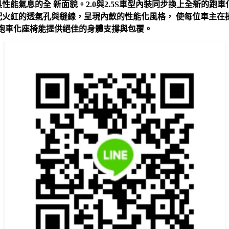
性能氣息的全 新面貌。2.0與2.5S車型內裝同步換上全新的跑
火紅的透氣孔與縫線，呈現內斂的性能化風格， 使每位車主在操駕感
」時，新款跑車化座椅能提供絕佳的身體支撐與包覆。