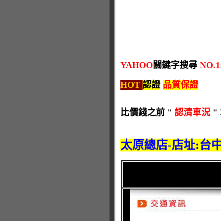
YAHOO
關鍵字搜尋
NO.1
HOT
認證
品質保證
比價錢之前 "
認清車況
"
太原總店-店址:台中