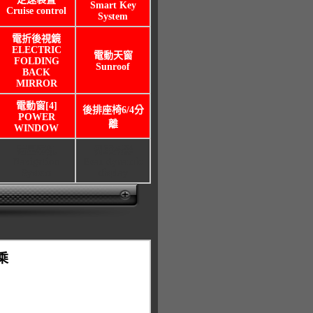
Smart Key
Cruise control
System
電折後視鏡
ELECTRIC
電動天窗
FOLDING
Sunroof
BACK
MIRROR
電動窗[4]
後排座椅6/4分
POWER
離
WINDOW
衛星導航
倒車攝影
Navigation
Rear dynamic
System
display
乘