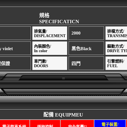
規格
SPECIFICATICN
排氣量/
排檔方式/
2000
DISPLACEMENT
TRANSMI
內裝顏色/
驅動方式/
violet
黑色Black
In color
DRIVE TY
車門數/
引擎燃料/
里程保證
四門
DOORS
FUEL
配備 EQUIPMEU
電子裝置/
電子煞車系統
循跡控制
安全氣囊[]