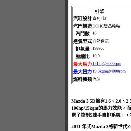
引擎
汽缸設計
直列4缸
汽門構造
DOHC雙凸輪軸
16
汽門數
進氣型式
自然進氣
1999cc
排氣量
10.0
壓縮比
151hp@6000rpm
最大馬力
19.3kgm@4000rpm
最大扭力
燃料種類
汽油
Mazda 3 5D擁有1.6、2
106hp/15kgm的馬力效能，而
電子控制5速手自排系統」
2011 年式Mazda 3將