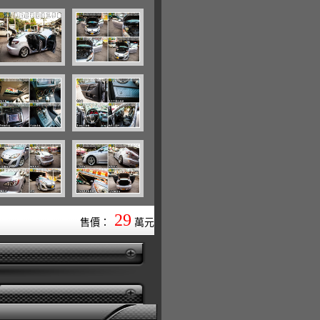
29
售價：
萬元