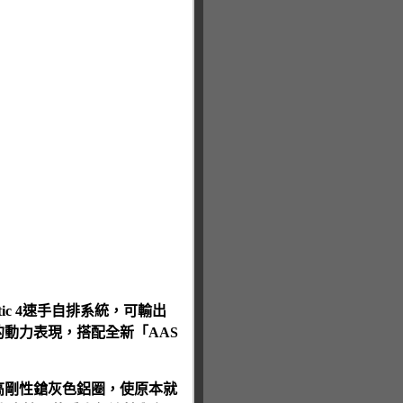
atic 4速手自排系統，可輸出
3kgm的動力表現，搭配全新「AAS
17吋高剛性鎗灰色鋁圈，使原本就