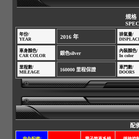
規格
SPEC
年份/
排氣量/
2016 年
YEAR
DISPLA
車身顏色/
內裝顏色/
銀色silver
CAR COLOR
In color
里程數/
車門數/
160000 里程保證
MILEAGE
DOORS
配備
安全配備/
電子煞車系統
循跡控