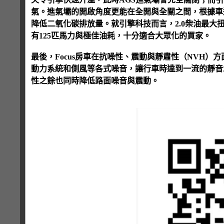
氣。進氣壩的開啟角度更能在全開與全關之間，根據車
降低二氧化碳排放量。就引擎科技而言，2.0柴油最大扭力34
有125匹馬力與極佳油耗，十分適合大眾化的買家。
最後，Focus房車在抗噪性、震動與靜肅性（NVH
動力系統和側風等各式噪音，讓行車時達到一流的靜音
性之餘也同時降低路面噪音與震動。