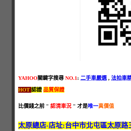
YAHOO
關鍵字搜尋
NO.1
:
二手車嚴選
,
法拍車
HOT
認證
品質保證
比價錢之前 "
認清車況
" 才是
唯一
真價值
太原總店-店址:台中市北屯區太原路三段