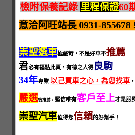
檢附保養記綠
里程保證
60
意洽阿旺站長 0931-855678 !
崇聖選車
推薦
極嚴苛，不是好車不
君
良駒
必有福點此頁，有德之人得
34年
以己買車之心，為您找車
專業
嚴選
客戶至上
堅信唯有
才是服
後推薦，
崇聖汽車
信賴
值得您
的好幫手！