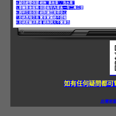
4.誠信經營保證 絕無"事故車","泡水車"
5.車輛售後服務 保證兩年內車系一年二萬公里
6.透明交易保證 絕對讓您買得安心
7.拒絕黑暗交易 實車實圖絕不謊報
8.拒絕欺騙消費者 絕無誇大不實廣告
如有任何疑問都可電
台灣崇