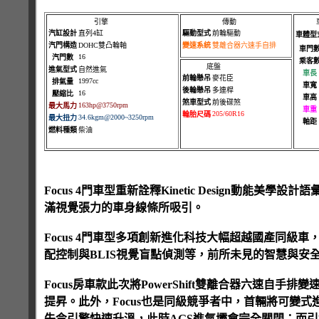
引擎
傳動
汽缸設計
直列4缸
驅動型式
前輪驅動
車體型
汽門構造
DOHC雙凸輪軸
變速系統
雙離合器六速手自排
車門
16
汽門數
乘客
底盤
進氣型式
自然進氣
車長
前輪懸吊
麥花臣
1997cc
排氣量
車寬
後輪懸吊
多連桿
16
壓縮比
車高
煞車型式
前後碟煞
163hp@3750rpm
最大馬力
車重
205/60R16
輪胎尺碼
34.6kgm@2000~3250rpm
最大扭力
軸距
燃料種類
柴油
Focus 4門車型重新詮釋Kinetic Design動
滿視覺張力的車身線條所吸引。
Focus 4門車型多項創新進化科技大幅超越國產同級車，如SYN
配控制與BLIS視覺盲點偵測等，前所未見的智慧與安
Focus房車款此次將PowerShift雙離合器六速
提昇。此外，Focus也是同級競爭者中，首輛將可變
失令引擎快速升溫，此時AGS進氣壩會完全關閉；而