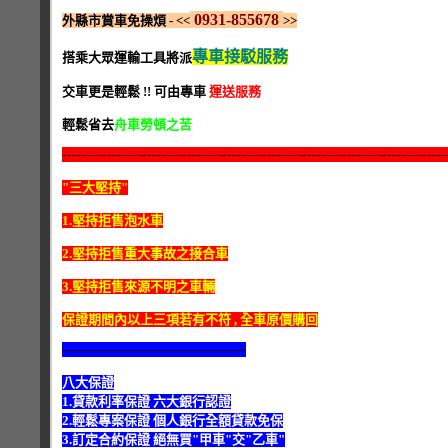
0931-855678
外縣市賞車免操煩 - <<
>>
專車接駁服務
搭乘大眾運輸工具將派
交車更是輕鬆 !! 可由專車
運送服務
輕鬆省去
舟車勞頓之苦
-----------------------------------------------------------------------------
"三大堅持"
1.堅持拒售泡水車
2.堅持拒售重大事故之接合車
3.堅持拒售來源不明之車輛
保證期間內以上三項若有不符 , 全車原價購回
----------------------------------------------
八大保證
1.貸款利率保證 六大銀行認證
2.輕鬆專案保證 個人銀行全額貸款免保
3.訂定合約保證 絕無買"甲車"交"乙車"