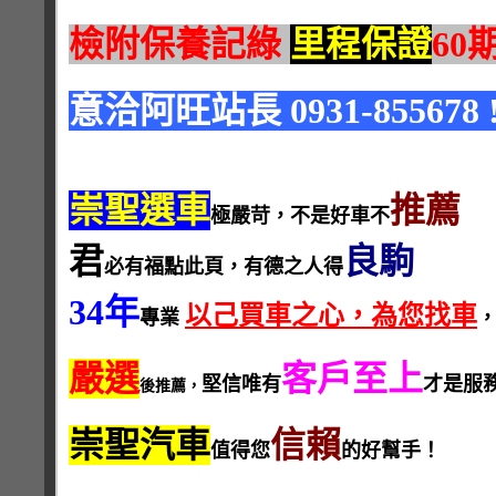
檢附保養記綠
里程保證
60
意洽阿旺站長 0931-855678 !
崇聖選車
推薦
極嚴苛，不是好車不
君
良駒
必有福點此頁，有德之人得
34年
以己買車之心，為您找車
專業
嚴選
客戶至上
堅信唯有
才是服
後推薦，
崇聖汽車
信賴
值得您
的好幫手！