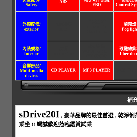
ABS
Safety
EBD
Control Sy
自動頭燈
外觀配備/
氙氣頭燈
前霧燈
Automatic
exterior
HID
Fog ligh
Headlights
核桃木飾
內裝規格/
皮椅
碳纖維飾
WOOD GRAIN
Interior
Leather Seat
fiber dec
INTERIOR
音響部品/
CD PLAYER
MP3 PLAYER
VCD PLA
Multi-media
devices
補
sDrive20I
, 豪華品牌的最佳首選 , 乾淨俐
乘坐 !! 竭誠歡迎蒞臨鑑賞試乘