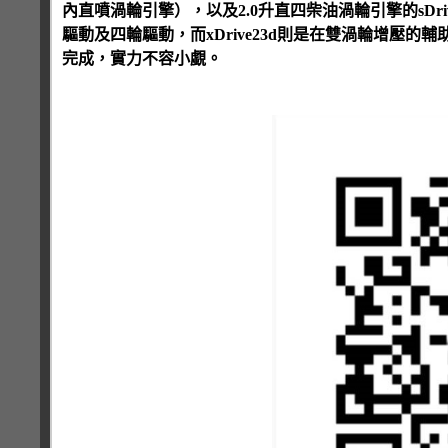
內直噴渦輪引擎），以及2.0升直四柴油渦輪引擎的sDrive20d、
驅動及四輪驅動，而xDrive23d則是在雙渦輪增壓的輔助下，
完成，實力不容小覷。