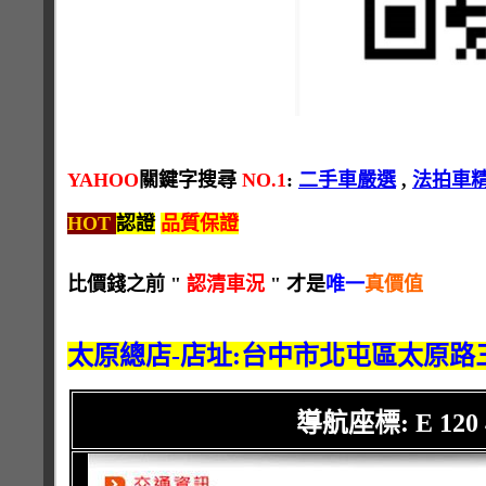
YAHOO
關鍵字搜尋
NO.1
:
二手車嚴選
,
法拍車
HOT
認證
品質保證
比價錢之前 "
認清車況
" 才是
唯一
真價值
太原總店-店址:台中市北屯區太原路三段
導航座標: E 120 42