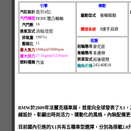
引擎
傳動
直列4缸
汽缸設計
驅動型式
後輪驅動
汽門構造
DOHC雙凸輪軸
16
汽門數
變速系統
8速手
自
排
渦輪增壓
進氣型式
1997cc
排氣量
底盤
11
壓縮比
前輪懸吊
麥花臣
184hp@5000rpm
最大馬力
後輪懸吊
多連桿
27.5kgm@
1250
rpm
最大扭力
煞車型式
前後碟煞
燃料種類
汽油
245/40R18
輪胎尺碼
BMW於2009年法蘭克福車展，首度向全球發表了X
線設計，彰顯出時尚活力、運動化的風格，內裝配備更
目前國內引進的X1共有五種車型選擇，分別為搭載2.0升直四汽油