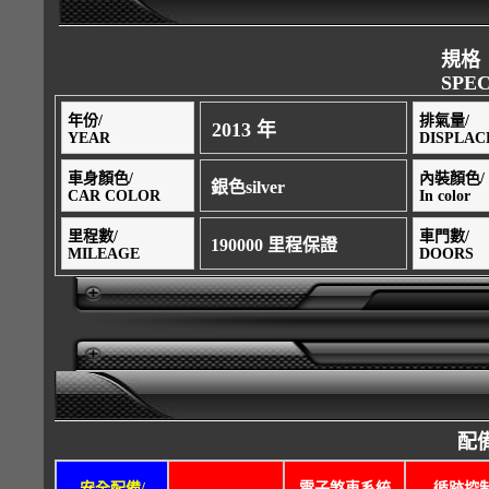
規格
SPEC
年份/
排氣量/
2013 年
YEAR
DISPLA
車身顏色/
內裝顏色/
銀色silver
CAR COLOR
In color
里程數/
車門數/
190000 里程保證
MILEAGE
DOORS
配備
安全配備/
電子煞車系統
循跡控