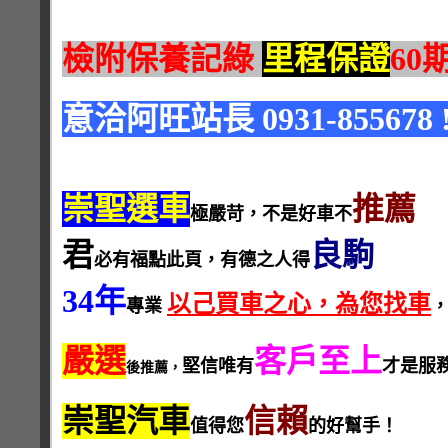
檢附保養記綠
里程保證
60
意洽阿旺站長 0931-855678 !
崇聖選車
推薦
極嚴苛，不是好車不
君
良駒
必有福點此頁，有德之人得
34年
以己買車之心，為您找車
專業
嚴選
客戶至上
堅信唯有
才是服
後推薦，
崇聖汽車
信賴
值得您
的好幫手！