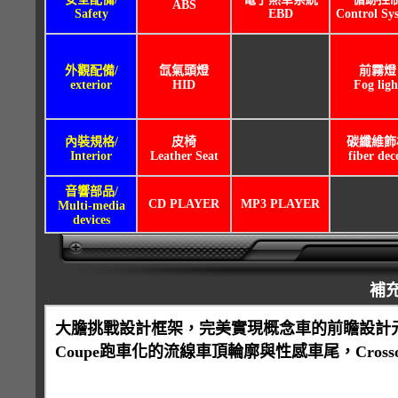
ABS
Safety
EBD
Control Sy
自動頭燈
外觀配備/
氙氣頭燈
前霧燈
Automatic
exterior
HID
Fog ligh
Headlights
核桃木飾
內裝規格/
皮椅
碳纖維飾
WOOD GRAIN
Interior
Leather Seat
fiber dec
INTERIOR
音響部品/
CD PLAYER
MP3 PLAYER
VCD PLA
Multi-media
devices
補
大膽挑戰設計框架，完美實現概念車的前瞻設計
Coupe跑車化的流線車頂輪廓與性感車尾，Cross