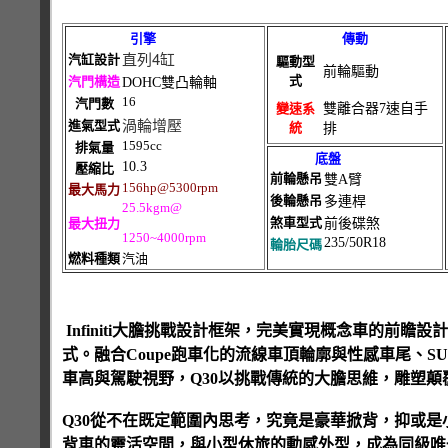
引擎
傳動
直列4缸
汽缸設計
驅動型
前輪驅動
式
汽門構造
DOHC雙凸輪軸
16
汽門數
變速系
雙離合器7速自手
渦輪增壓
進氣型式
統
排
1595cc
排氣量
底盤
10.3
壓縮比
前輪懸吊
雙A臂
156hp@5300rpm
最大馬力
後輪懸吊
多連桿
25.5kgm@
煞車型式
最大扭力
前後碟煞
1250~
4000rpm
235/50R18
輪胎尺碼
燃料種類
汽油
Infiniti大膽挑戰設計框架，完美實現概念車的前
式。融合Coupe跑車化的流線車頂輪廓與性感車尾、SUV
車高與駕駛視野，Q30以挑戰傳統的大膽思維，雕塑
Q30從不在既定範圍內思考，究竟是豪華掀背，抑或是
背車的靈活空間，與小型休旅的動感外型，成為同級唯一的新