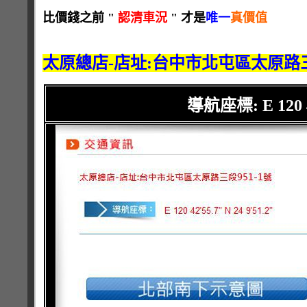
比價錢之前 "
認清車況
" 才是
唯一
真價值
太原總店-店址:台中市北屯區太原路三段
導航座標: E 120 42