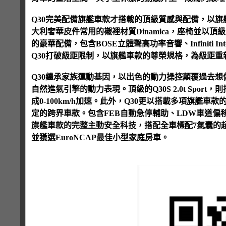
Q30完美配備旗艦車款才搭載的頂級質感與配備，以旗
大利奢華皮件常用的襯裡材質Dinamica，座椅並以頂
的豪華配備，包含BOSE立體聲高功率音響、Infiniti 
Q30打破級距限制，以旗艦車款的尊榮規格，為級距重
Q30繼承家族運動基因，以出色的動力操控顛覆過去想像。Q3
自然進氣引擎的動力表現。頂級的Q30S 2.0t Sport
成0-100km/h加速。此外，Q30更以搭載多項旗艦車
定的跨界車款。包含FEB自動急停輔助、LDW車道偏
旗艦車款的完整主動安全科技，搭配全車標配7氣囊的超高
並獲選EuroNCAP最佳小型家庭房車。