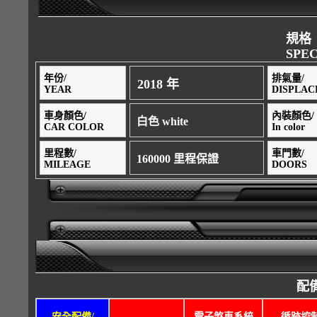
規格
SPEC
年份/
排氣量/
2018 年
YEAR
DISPLA
車身顏色/
內裝顏色/
白色 white
CAR COLOR
In color
里程數/
車門數/
160000 里程保證
MILEAGE
DOORS
配備
安全配備/
電子煞車系統
循跡控