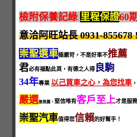
檢附保養記綠
里程保證
60
意洽阿旺站長 0931-855678 !
崇聖選車
推薦
極嚴苛，不是好車不
君
良駒
必有福點此頁，有德之人得
34年
以己買車之心，為您找車
專業
嚴選
客戶至上
堅信唯有
才是服
後推薦，
崇聖汽車
信賴
值得您
的好幫手！