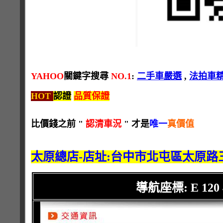
YAHOO
關鍵字搜尋
NO.1
:
二手車嚴選
,
法拍車
HOT
認證
品質保證
比價錢之前 "
認清車況
" 才是
唯一
真價值
太原總店-店址:台中市北屯區太原路三段
導航座標: E 120 42