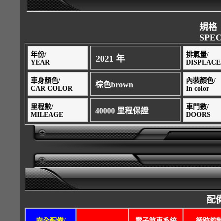
規格
SPEC
年份/
排氣量/
2021 年
YEAR
DISPLAC
車身顏色/
內裝顏色/
棕色brown
CAR COLOR
In color
里程數/
車門數/
40000 里程保證
MILEAGE
DOORS
配備
安全配備/
電子煞車系統
循跡控