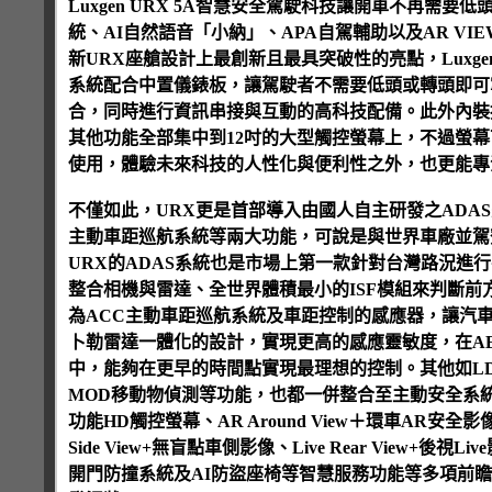
Luxgen URX 5A智慧安全駕駛科技讓開車不再需要
統、AI自然語音「小納」、APA自駕輔助以及AR V
新URX座艙設計上最創新且最具突破性的亮點，Luxg
系統配合中置儀錶板，讓駕駛者不需要低頭或轉頭即可
合，同時進行資訊串接與互動的高科技配備。此外內裝
其他功能全部集中到12吋的大型觸控螢幕上，不過螢
使用，體驗未來科技的人性化與便利性之外，也更能專
不僅如此，URX更是首部導入由國人自主研發之ADA
主動車距巡航系統等兩大功能，可說是與世界車廠並駕
URX的ADAS系統也是市場上第一款針對台灣路況進
整合相機與雷達、全世界體積最小的ISF模組來判斷
為ACC主動車距巡航系統及車距控制的感應器，讓汽
卜勒雷達一體化的設計，實現更高的感應靈敏度，在A
中，能夠在更早的時間點實現最理想的控制。其他如LD
MOD移動物偵測等功能，也都一併整合至主動安全系統
功能HD觸控螢幕、AR Around View＋環車AR安全影像、E
Side View+無盲點車側影像、Live Rear View+後視Live
開門防撞系統及AI防盜座椅等智慧服務功能等多項前