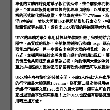
車側的立體肩線從前葉子板往後延伸，整合前後車門把
廓。至於車尾設計則透過拉高後段車頂線條，以獲取更
標的形式取代傳統廠徽，由於車高提升至1,755mm
浮D柱設計，並以大面積LED尾燈組增加行車安全，
整體質感更為提升，營造出URX強烈的時尚運動休旅
URX的車艙將最新車用科技與美學設計做了完美的結
隱性、高質感的風格。座艙格局鋪陳仍依循Luxgen既
兩側車門飾板，進一步營造出寬闊大器的視覺感，為了
方式，並採用橫條紋來呼應橫向設計的空調出風口，讓
具備黑色系與棕黑色系兩款式樣，內飾使用大量的軟質
至於排檔座前方置物區底部設有軟質橡膠墊可以放置物品
URX擁有多樣變化的裝載空間，不論5人座或7人座車
的行李廂最大縱深達1,098mm，搭配第二排座椅採用
步讓行李廂擴充至1,935公升的最大容積，讓車主可自
家出遊更能享受滿滿樂趣！此外URX也配備有腳踢感
用時更加方便。