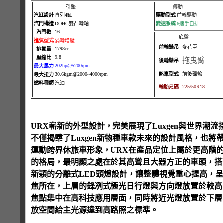
引擎
傳動
汽缸設計
直列4缸
驅動型式
前輪驅動
汽門構造
DOHC雙凸輪軸
變速系統
6速手自排
16
汽門數
底盤
進氣型式
渦輪增壓
前輪懸吊
麥花臣
1798cc
排氣量
9.8
拖曳臂
壓縮比
後輪懸吊
202hp@5200rpm
最大馬力
30.6kgm@2000~4000rpm
煞車型式
前後碟煞
最大扭力
燃料種類
汽油
225/50R18
輪胎尺碼
URX嶄新的外型設計，完美展現了Luxgen與世界
不僅揭櫫了Luxgen新物種車款未來的設計風格，也將
運動跨界休旅車形象，URX在產品定位上屬於更高階
的格局，最明顯之處在於其高聳且大器方正的車頭，搭
新穎的分離式LED頭燈設計，讓整體視覺重心提高，
焦所在，上層的鋒冽式極光日行燈與方向燈放置於較高
焦點集中在高科技應用層面，同時將近光燈放置於下層
放空間給主光源達到高路照之標準。