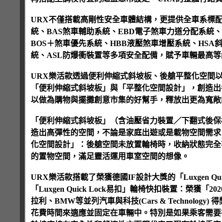
URX不僅搭載高剛性安全車體結構，更提供全車系標配
統、BAS煞車輔助系統、EBD電子煞車力道分配系統、
BOS＋煞車優先系統、HBB液壓煞車增壓系統、HSA
統、ASL防爆衝裝置等多項安全配備，賦予車輛最高
URX樂活款透過便利伸縮式斜坡板、後艙平整化空間
「便利伸縮式斜坡板」與「平整化空間設計」，創造出
以做為購物與擺攤創意市集的好幫手，釋放出更為寬敞
「便利伸縮式斜坡板」（含油壓省力裝置／下翻式後保桿
造出高彈性的空間，不論是家庭出遊或是載物空間需求
化空間設計」：後艙空間未放置輪椅時，收納狀態完全
的置物空間，滿足靈活運用車室空間的想像。
URX樂活款搭載了榮獲德國IF設計大獎的「Luxgen 
「Luxgen Quick Lock易扣」輪椅快扣裝置：榮獲「20
拉利、BMW等並列汽車與科技(Cars & Technol
花費時間來適應並固定在車輛中。特別是如果乘客需要在交通