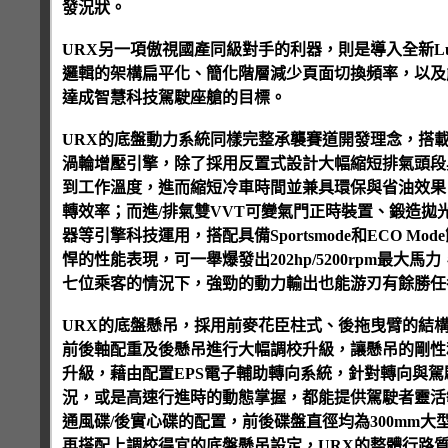
發況狀。
URX另一項傲視國產同級對手的利器，則是導入全新Luxge
邏輯的架構扁平化、簡化階層減少頁面切換頻率，以及
達成智慧科技駕駛座艙的目標。
URX的底盤動力系統同樣完整承襲賽道開發理念，搭載經過細部
渦輪增壓引擎，除了採用反置式設計大幅縮短排氣頭段
到工作溫度，進而縮短冷車時間並兼具環保與省油效果
轉效率；而進/排氣雙VVT可變氣門正時裝置、鍛造
器等引擎科技運用，搭配具備Sportsmode和ECO M
悍的性能表現，可一舉爆發出202hp/5200rpm最大馬力，
七位乘客的情況下，強勁的動力輸出也能游刃有餘勝任
URX的底盤懸吊，採用前麥花臣柱式、後拖曳臂的結
前後軸配重及後懸吊進行大幅調校升級，讓懸吊的剛性
升級，藉由配置EPS電子輔助轉向系統，針對轉向與
況，或是高速行進時的動態掌握，都能提供駕駛者靈活
通風碟/後實心碟的配置，前後碟盤直徑均為300mm
再搭配上調校得宜的底盤懸吊設定，URX的整體行路