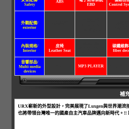
ABS
Safety
EBD
Control Sy
自動頭燈
外觀配備/
氙氣頭燈
前霧燈
Automatic
exterior
HID
Fog ligh
Headlights
核桃木飾
內裝規格/
皮椅
碳纖維飾
WOOD GRAIN
Interior
Leather Seat
fiber dec
INTERIOR
音響部品/
CD PLAYER
MP3 PLAYER
VCD PLA
Multi-media
devices
補
URX嶄新的外型設計，完美展現了Luxgen與世界
也將帶領台灣唯一的國產自主汽車品牌邁向新時代。!!