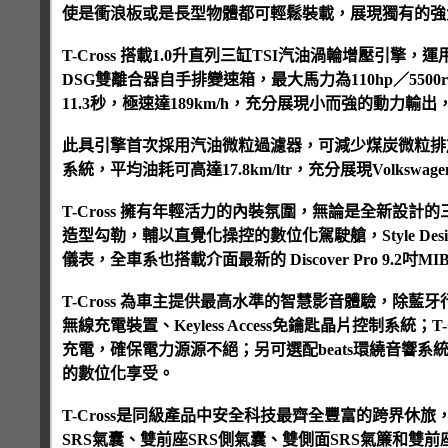
使是衝浪板或是長型物體都可輕鬆裝載，展現獨有的強
T-Cross 搭載1.0升直列三缸TSI汽油渦輪增壓
DSG雙離合器自手排變速箱，最大馬力為110hp／5500rpm
11.3秒，極速達189km/h，充分展現小而強的動力
此具引擎首次採用汽油微粒過濾器，可減少煤炭微粒排放最
系統，平均油耗可高達17.8km/ltr，充分展現Volks
T-Cross 擁有年輕活力的內裝氛圍，無論是全新設
造型勾勒，輔以直覺化操控的數位化駕駛艙，Style Design及Sty
儀表，全車系也搭載介面最新的 Discover Pro 9.2
T-Cross 為車主提供最高水準的智慧影音體驗，除藍
無線充電裝置、Keyless Access免鑰匙晶片控制系統
充電，確保電力源源不絕；另可選配beats環繞音響系
的數位化享受。
T-Cross是同級產品中安全科技最齊全豐富的跨界休
SRS氣囊、雙前座SRS側氣囊、雙側面SRS氣簾和雙前座自