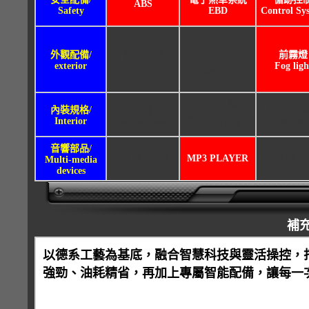
ABS
Safety
EBD
Control Sy
自動頭燈
外觀配備/
氙氣頭燈
前霧燈
Automatic
exterior
HID
Fog ligh
Headlights
核桃木飾
內裝規格/
皮椅
碳纖維飾
WOOD GRAIN
Interior
Leather Seat
fiber dec
INTERIOR
音響部品/
CD PLAYER
MP3 PLAYER
VCD PLA
Multi-media
devices
補
以德系工藝為基底，融合智慧科技與靈活操控，打造都會
強勁、油耗精省，再加上專屬智能配備，讓每一次