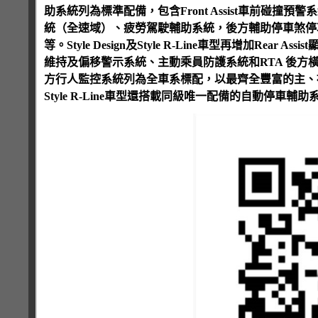
助系統列為標準配備，包含Front Assist車前碰
統（全速域）、疲勞駕駛輔助系統，後方輔助停車煞停功能
等。Style Design及Style R-Line車型再增加R
維持及偏移警示系統、主動乘員防護系統和RTA 後方橫向
方行人監控系統列為全車系標配，以最齊全豐富的主、被動安
Style R-Line車型還搭載同級唯一配備的自動停車