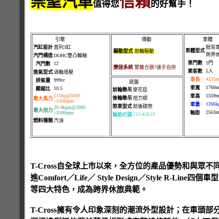
崇聖汽車
信賴
值得您
的好幫手！
引擎
傳動
車體
汽缸設計
直列3缸
掀背車
車體型式
驅動型式
前輪驅動
跨界
汽門構造
DOHC雙凸輪軸
車門數
5門
12
汽門數
變速系統
雙離合器7速手自排
乘客數
5人
進氣型式
渦輪增壓
4235
車長
999cc
排氣量
底盤
1760
車寬
10.5
壓縮比
前輪懸吊
麥花臣
115hp@5000
1559
車高
後輪懸吊
扭力樑
最大馬力
~5500rpm
1266k
車重
煞車型式
前後碟煞
20.4kgm@2000
最大扭力
2563
~3500rpm
軸距
215/45R18
輪胎尺碼
燃料種類
汽油
T-Cross自全球上市以來，全方位的產品優勢和與
進Comfort／Life／ Style Design／Style R-Lin
等四大特色，成為跨界休旅典範。
T-Cross擁有令人印象深刻的潮流外型設計；在車頭