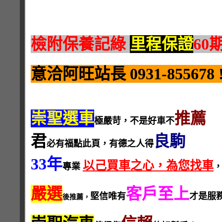
檢附保養記綠
里程保證
60
意洽阿旺站長 0931-855678 !
崇聖選車
推薦
極嚴苛，不是好車不
君
良駒
必有福點此頁，有德之人得
33年
以己買車之心，為您找車
專業
嚴選
客戶至上
堅信唯有
才是服
後推薦，