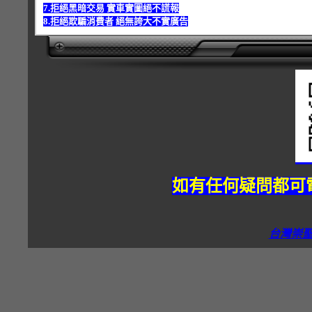
7.拒絕黑暗交易 實車實圖絕不謊報
8.拒絕欺騙消費者 絕無誇大不實廣告
如有任何疑問都可電
台灣崇