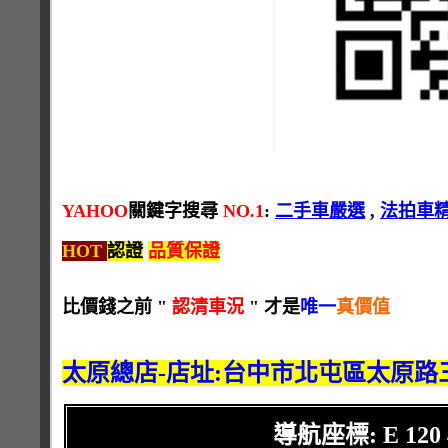
YAHOO
關鍵字搜尋
NO.1
:
二手車嚴選
,
法拍車
HOT
認證
品質保證
比價錢之前 "
認清車況
" 才是
唯一
真價值
太原總店-店址:台中市北屯區太原路三段
導航座標: E 120 42