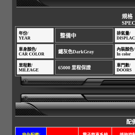
規格
SPEC
年份/
排氣量/
整備中
YEAR
DISPLA
車身顏色/
內裝顏色/
鐵灰色DarkGray
CAR COLOR
In color
里程數/
車門數/
65000 里程保證
MILEAGE
DOORS
配備
安全配備/
電子煞車系統
循跡控