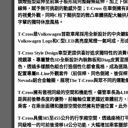
頭燈造型延伸至前葉子板形成完整線條延伸，加上下保
線條，賦予無可挑剔的動感外型；T-Cross 在車側
的視覺外觀，同時C柱下類拱型的微凸車體搭配大輪拱尺寸
字輩的獨特休旅風格。
T-Cross是Volkswagen首款車尾採用全新設計
Volkswagen Logo和C型LED高亮度尾燈一氣
T-Cross Style Design車型更提供喜好追求獨特性
視鏡罩、專屬雙色3D全新設計內裝飾板和Diag皮質
色，透過多樣顏色組合打造個性化都會風格，成為道路上最吸
配置專屬R-Line外觀套件（前保桿、同色側裙、後保桿）
Nevada鋁合金輪圈，展現The T-Cross與眾不同的運
T-Cross擁有傲視同級的空間和機能性，儘管車長為4,
距與前後懸長度的優勢，前輪軸位置更趨近車體前方，
乘客，在乘坐面積和腿部空間依然擁有舒適位置。此外
T-Cross具備385至455公升的行李廂空間，透過座
同級唯一的可前後滑移14公分功能，大幅增加乘客腿