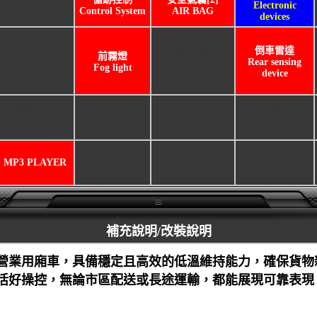
Electronic
EBD
Control System
AIR BAG
devices
自動頭燈
前方雷達
倒車雷達
前霧燈
Automatic
Front sensing
Rear sensing
Fog light
Headlights
device
device
核桃木飾
電調座椅[]
碳纖維飾板
恆溫空調
WOOD GRAIN
ELECTRIC
fiber decor
THERMOSTAT
INTERIOR
POWER SEAT
數位電視
MP3 PLAYER
VCD PLAYER
DVD PLAYER
DIGITAL ＴＶ
補充說明/改裝說明
營業用廂車，具備穩定且高效的低溫維持能力，確保貨物
活好操控，無論市區配送或長途運輸，都能展現可靠表現 !