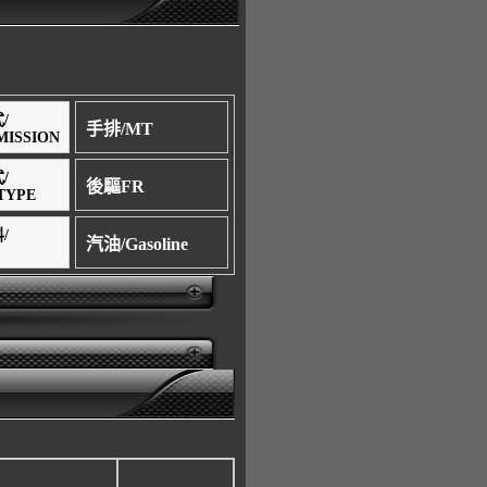
/
手排/MT
MISSION
/
後驅FR
TYPE
/
汽油/Gasoline
晶片防盜
定速裝置