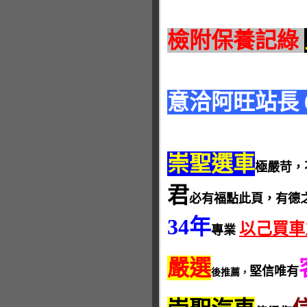
檢附保養記綠
意洽阿旺站長 093
崇聖選車
極嚴苛，
君
必有福點此頁，有德
34年
以己買車
專業
嚴選
堅信唯有
後推薦，