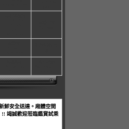
Smart Key
Cruise control
System
電折後視鏡
ELECTRIC
電動天窗
FOLDING
Sunroof
BACK
MIRROR
電動窗[]
後排座椅6/4分
POWER
離
WINDOW
衛星導航
倒車攝影
Navigation
Rear dynamic
System
display
新鮮安全送達。廂體空間
! 竭誠歡迎蒞臨鑑賞試乘