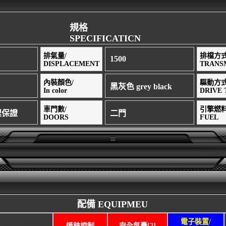
規格
SPECIFICATICN
排氣量/
排檔方式
1500
DISPLACEMENT
TRANS
內裝顏色/
驅動方式
黑灰色 grey black
In color
DRIVE 
車門數/
引擎燃料
里程保證
二門
DOORS
FUEL
配備 EQUIPMEU
電子裝置/
電子煞車系統
循跡控制
安全氣囊[2]