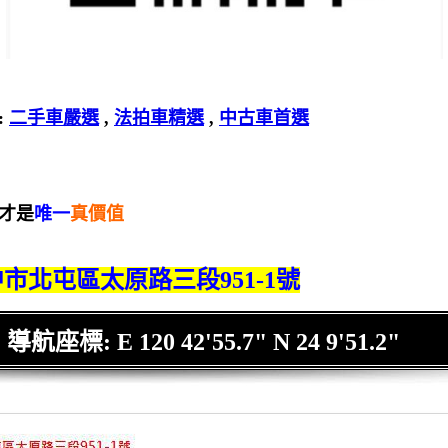
:
二手車嚴選
,
法拍車精選
,
中古車首選
 才是
唯一
真價值
市北屯區太原路三段951-1號
導航座標: E 120 42'55.7" N 24 9'51.2"