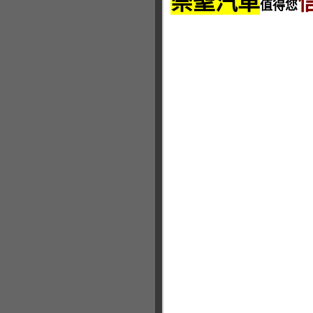
崇聖汽車
值得您