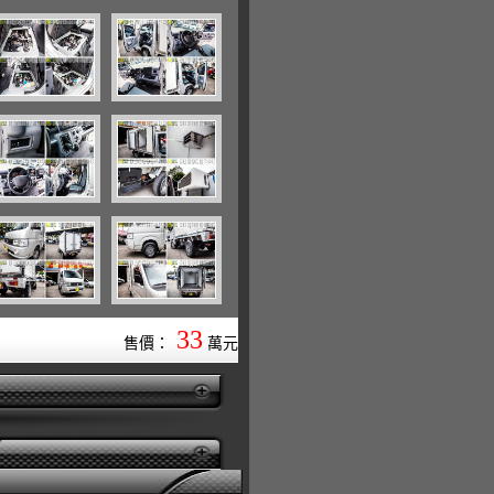
33
售價：
萬元