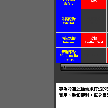
ABS
Safety
外觀配備/
氙氣頭燈
exterior
HID
內裝規格/
皮椅
Interior
Leather Seat
音響部品/
CD PLAYER
Multi-media
devices
專為冷凍運輸需求打造的
實用、裝卸便利，車身靈