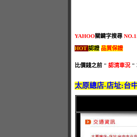
YAHOO
關鍵字搜尋
NO.1
HOT
認證
品質保證
比價錢之前 "
認清車況
"
太原總店-店址:台中