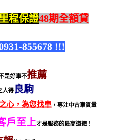
里程保證
48期全額貸
1-855678 !!!
推薦
不是好車不
良駒
之人得
之心，為您找車
，專注中古車質量
客戶至上
才是服務的最高道德！