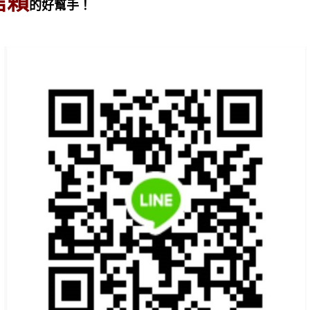
信賴
的好幫手！