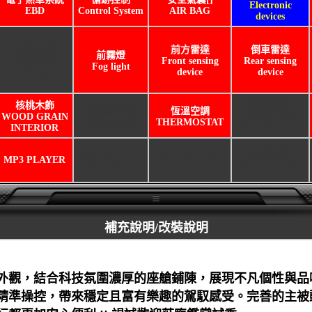
Electronic
EBD
Control System
AIR BAG
devices
自動頭燈
前方雷達
倒車雷達
前霧燈
Automatic
Front sensing
Rear sensing
Fog light
Headlights
device
device
核桃木飾
電調座椅[]
碳纖維飾板
恆溫空調
WOOD GRAIN
ELECTRIC
fiber decor
THERMOSTAT
INTERIOR
POWER SEAT
數位電視
MP3 PLAYER
VCD PLAYER
DVD PLAYER
DIGITAL ＴＶ
補充說明/改裝說明
外觀，結合科技氛圍濃厚的座艙鋪陳，展現不凡個性與品
精準操控，帶來穩定且富有樂趣的駕馭感受。完善的主被