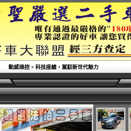
動感操控 × 科技座艙，駕馭新世代魅力