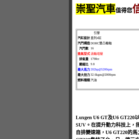
崇聖汽車
值得您
引擎
汽缸設計
直列4缸
汽門構造
DOHC雙凸輪軸
16
汽門數
進氣型式
渦輪增壓
1798cc
排氣量
9.8
壓縮比
202hp@5200rpm
最大馬力
32.6kgm@2000rpm
最大扭力
燃料種類
汽油
Luxgen U6 GT及U
SUV。在提升動力科技上，搭
自排變速箱，U6 GT220的馬力