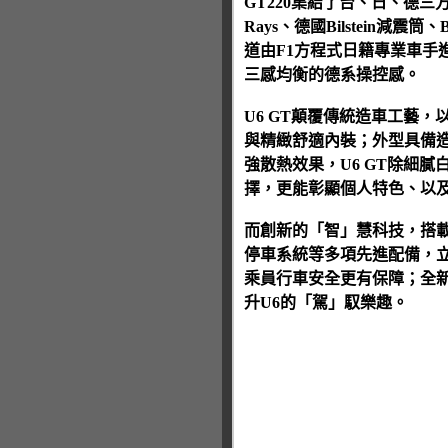
GT220集結了台、日、德三
Rays、德國Bilstein減
道由F1方程式日籍專業車手進
三感均衡的德系操控感。
U6 GT顛覆傳統造車工藝
與精緻舒適內裝；外型具備造
強散熱效果，U6 GT除細
擇，更能彰顯個人特色、以及
而創新的「智」慧科技，搭載1
停車系統等多項先進配備，立基於U
乘員行車安全更有保障；全
升U6的「駕」馭樂趣。