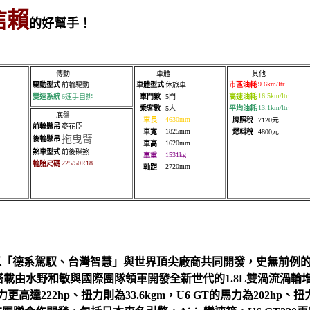
信賴
的好幫手！
傳動
車體
其他
9.6km/ltr
驅動型式
前輪驅動
車體型式
休旅車
市區油耗
16.5km/ltr
變速系統
6速手自排
車門數
5門
高速油耗
13.1km/ltr
乘客數
5人
平均油耗
底盤
4630mm
車長
牌照稅
7120元
前輪懸吊
麥花臣
1825mm
車寬
燃料稅
4800元
拖曳臂
後輪懸吊
1620mm
車高
煞車型式
前後碟煞
1531kg
車重
225/50R18
輪胎尺碼
2720mm
軸距
6 GT220以「德系駕馭、台灣智慧」與世界頂尖廠商共同開發，史無
載由水野和敏與國際團隊領軍開發全新世代的1.8L雙渦流渦輪增壓
更高達222hp、扭力則為33.6kgm，U6 GT的馬力為202hp、扭力為