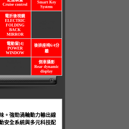
Smart Key
Cruise control
System
電折後視鏡
ELECTRIC
電動天窗
FOLDING
Sunroof
BACK
MIRROR
電動窗[4]
後排座椅6/4分
POWER
離
WINDOW
衛星導航
倒車攝影
Navigation
Rear dynamic
System
display
味。強勁渦輪動力輸出線
動安全系統與多元科技配