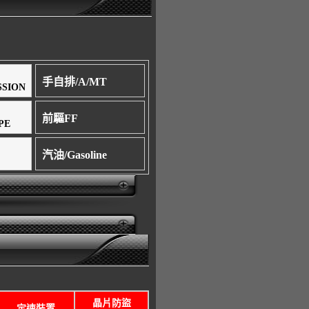
手自排/A/MT
SSION
前驅FF
PE
汽油/Gasoline
晶片防盜
定速裝置