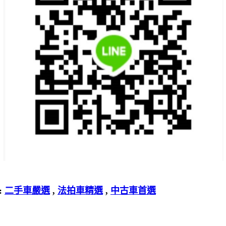
:
二手車嚴選
,
法拍車精選
,
中古車首選