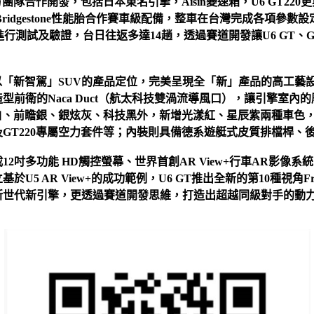
方團隊合作開發，包括日本東名引擎，Aisin變速箱，U6 GT22
震筒、Bridgestone性能胎合作賽車級配備，整車在台灣完成各項參數設定
行測試及驗證，台日往返多達14趟，透過賽道開發讓U6 GT、G
，以「新智駕」SUV的產品定位，完美呈現全「新」產品的高工藝
型前衛的Naca Duct（航太科技雙渦流導風口），讓引擎室內
膩白、前瞻銀、銀炫灰、科技黑外，新增光漾紅、星辰紫兩種車色
GT220專屬空力套件等；內裝則具備德系遊艇式皮質排檔桿、
2吋多功能 HD觸控螢幕、世界首創AR View+行車AR影像系
5 AR View+的成功範例，U6 GT推出全新的第10種視角Fro
新世代新引擎，更透過賽道開發思維，打造出超越同級對手的動