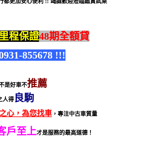
都更加安心便利 !! 竭誠歡迎蒞臨鑑賞試乘
里程保證
48期全額貸
1-855678 !!!
推薦
不是好車不
良駒
之人得
之心，為您找車
，專注中古車質量
客戶至上
才是服務的最高道德！