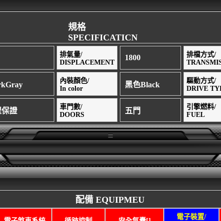
規格
SPECIFICATICN
排氣量/
排檔方式/
1800
DISPLACEMENT
TRANSMI
內裝顏色/
驅動方式/
kGray
黑色Black
In color
DRIVE TY
車門數/
引擎燃料/
里程保證
五門
DOORS
FUEL
配備 EQUIPMEU
電子裝置/
電子煞車系統
循跡控制
安全氣囊[]