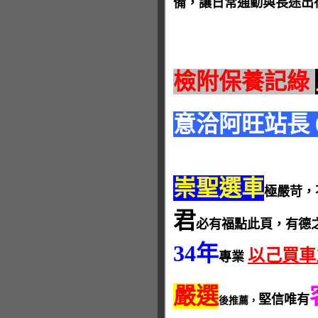
備，讓日常通勤與長途出行
檢附保養記綠
意洽阿旺站長 093
崇聖選車
極嚴苛，
君
必有福點此頁，有德
34年
以己買車
專業
嚴選
堅信唯有
後推薦，