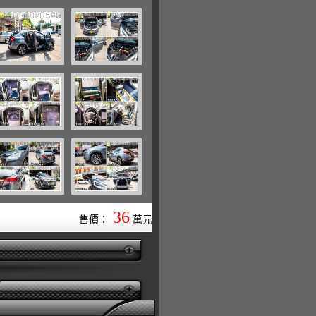
36
售價：
萬元