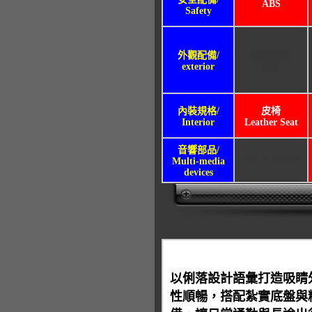
ABS
Safety
外觀配備/
氙氣頭燈
exterior
HID
內裝規格/
皮椅
Interior
Leather Seat
音響部品/
CD PLAYER
Multi-media
devices
以俐落設計語彙打造吸睛
性順暢，搭配紮實底盤與