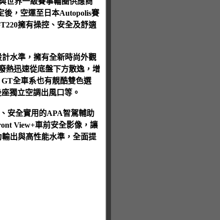
0更與世界一級賽事輪圈供應商
後，空運至日本Autopolis賽
T220擁有操控、安全及舒適
設計水準，擁有全新時尚外觀
的廢熱迅速從底盤下方散逸，增
，GT全車系也有靚酷雙色選
後座獨立空調出風口等。
統、安全實用的APA智駕輔助
nt View+車前安全影像，讓
力輸出與高性能水準，全面提