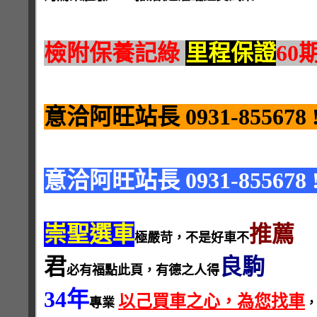
檢附保養記綠
里程保證
60
意洽阿旺站長 0931-855678 !
意洽阿旺站長 0931-855678 !
崇聖選車
推薦
極嚴苛，不是好車不
君
良駒
必有福點此頁，有德之人得
34年
以己買車之心，為您找車
專業