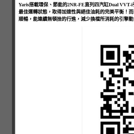
Yaris搭載環保、節能的2NR-FE直列四汽缸Dual
最佳運轉狀態，取得加速性與絕佳油耗的完美平衡！而Su
順暢，能連續無頓挫的行進，減少換檔所消耗的引擎動