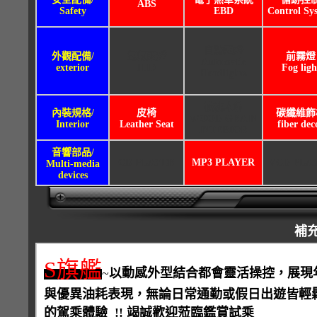
ABS
Safety
EBD
Control Sy
自動頭燈
外觀配備/
氙氣頭燈
前霧燈
Automatic
exterior
HID
Fog ligh
Headlights
核桃木飾
內裝規格/
皮椅
碳纖維飾
WOOD GRAIN
Interior
Leather Seat
fiber dec
INTERIOR
音響部品/
CD PLAYER
MP3 PLAYER
VCD PLA
Multi-media
devices
補
S旗艦
~
以動感外型結合都會靈活操控，展現
與優異油耗表現，無論日常通勤或假日出遊皆輕
的駕乘體驗 !! 竭誠歡迎蒞臨鑑賞試乘