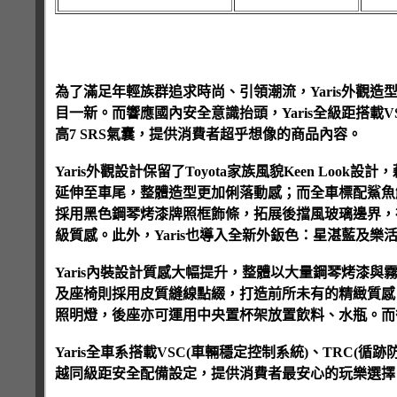
為了滿足年輕族群追求時尚、引領潮流，Yaris外觀
目一新。而響應國內安全意識抬頭，Yaris全級距搭載V
高7 SRS氣囊，提供消費者超乎想像的商品內容。
Yaris外觀設計保留了Toyota家族風貌Keen L
延伸至車尾，整體造型更加俐落動感；而全車標配鯊魚
採用黑色鋼琴烤漆牌照框飾條，拓展後擋風玻璃邊界，視
級質感。此外，Yaris也導入全新外鈑色：星湛藍及樂
Yaris內裝設計質感大幅提升，整體以大量鋼琴烤漆與
及座椅則採用皮質縫線點綴，打造前所未有的精緻質感。T
照明燈，後座亦可運用中央置杯架放置飲料、水瓶。而
Yaris全車系搭載VSC(車輛穩定控制系統)、TRC(循
越同級距安全配備設定，提供消費者最安心的玩樂選擇