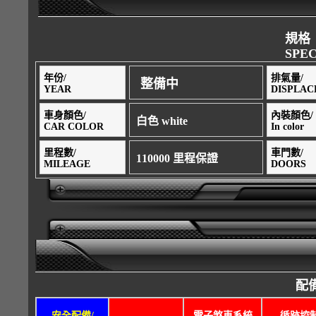
規格
SPEC
年份/
排氣量/
整備中
YEAR
DISPLA
車身顏色/
內裝顏色/
白色 white
CAR COLOR
In color
里程數/
車門數/
110000 里程保證
MILEAGE
DOORS
配備
安全配備/
電子煞車系統
循跡控