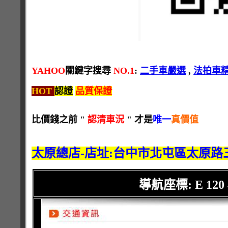
YAHOO
關鍵字搜尋
NO.1
:
二手車嚴選
,
法拍車
HOT
認證
品質保證
比價錢之前 "
認清車況
" 才是
唯一
真價值
太原總店-店址:台中市北屯區太原路三段
導航座標: E 120 42