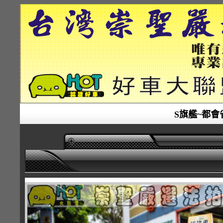
S旗艦~都