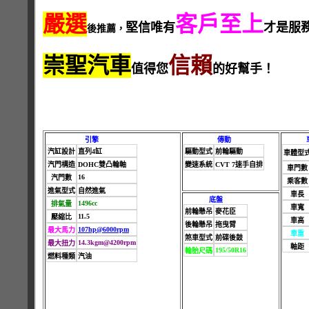
嚴選
客戶至上
堅信唯有
才是服
後推薦，
崇聖汽車
信賴
值得您
的好幫手！
引擎
傳動
汽缸設計
直列4缸
驅動型式
前輪驅動
車體型
汽門構造
DOHC雙凸輪軸
變速系統
CVT 7速手自排
車門數
16
汽門數
乘客數
進氣型式
自然進氣
車長
底盤
1496cc
排氣量
車寬
前輪懸吊
麥花臣
11.5
壓縮比
車高
後輪懸吊
拖曳臂
107hp@6000rpm
最大馬力
車重
煞車型式
前碟後鼓
14.3kgm@4200rpm
最大扭力
軸距
195/50R16
輪胎尺碼
燃料種類
汽油