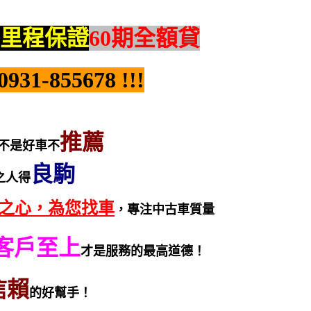
里程保證
60期全額貸
1-855678 !!!
推薦
不是好車不
良駒
之人得
之心，為您找車
，專注中古車質量
客戶至上
才是服務的最高道德！
信賴
的好幫手！