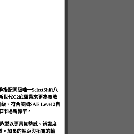
同級唯一SelectShift八
全新世代C2底盤帶來更為寬敞
美國SAE Level 2自
背車市場新標竿。
頭造型以更具氣勢感、辨識度
氣質。加長的軸距與拓寬的輪