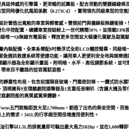
更具延伸感的引擎蓋、更流暢的前翼板，配合流動的雙腰線線條
型同時優化抗風阻係數（0.273Cd），實現領先同級車型的空
點的設計營造出寬敞的車室與輕奢感。雙側前門與儀錶板無縫銜接
化中控配置，總體車室按鈕較上一世代精簡50%，並搭載EPB
排檔及同級唯一Qi無線充電面板，釋放更多空間並大幅優化駕駛及副駕
量內裝配備，全車系標配8吋懸浮式全彩LCD觸控螢幕、同級唯一全車系
系統，以及緊急通訊救援系統等便捷功能，讓用車人更便利安全地與娛
示器為全彩顯示畫面，附明暗、水平、高低調節系統，並可整合車速、Fo
，帶來目不離路的從容駕馭姿態。
品質的靜肅性布局，包含前擋隔音玻璃、門檻密封條、一體式防水
，頂規擁有9支環艙劇院揚聲器及1支重低音喇叭（含擴大機及等化
家庭劇院般的高質感駕乘體驗。
，Focus五門款軸距放大至2,700mm，創造了出色的乘坐空間，
上的需求，341L的行李廂空間倍增應用便利性。
增壓汽油引擎以1.5L的排氣量即可輸出最大馬力182hp，並在1,600轉