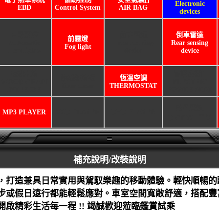
Electronic
EBD
Control System
AIR BAG
devices
自動頭燈
前方雷達
倒車雷達
前霧燈
Automatic
Front sensing
Rear sensing
Fog light
Headlights
device
device
核桃木飾
電調座椅[]
碳纖維飾板
恆溫空調
WOOD GRAIN
ELECTRIC
fiber decor
THERMOSTAT
INTERIOR
POWER SEAT
數位電視
MP3 PLAYER
VCD PLAYER
DVD PLAYER
DIGITAL ＴＶ
補充說明/改裝說明
，打造兼具日常實用與駕馭樂趣的移動體驗。輕快順暢的
步或假日遠行都能輕鬆應對。車室空間寬敞舒適，搭配豐
啟精彩生活每一程 !! 竭誠歡迎蒞臨鑑賞試乘