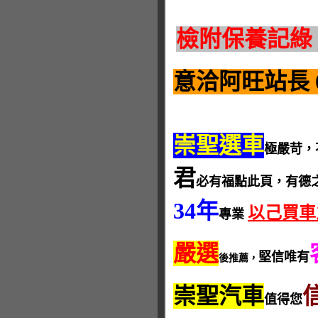
檢附保養記綠
意洽阿旺站長 093
崇聖選車
極嚴苛，
君
必有福點此頁，有德
34年
以己買車
專業
嚴選
堅信唯有
後推薦，
崇聖汽車
值得您