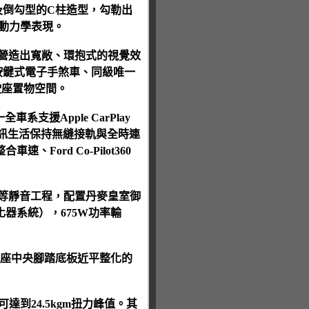
及倒勾型的C柱造型，勾勒出
氣動力學表現。
，營造出寬敞、環抱式的視覺效
按鍵式電子手煞車、同級唯一
駛座置物空間。
支援Apple CarPlay
樂通訊生活保持無縫接軌與全時連
rd Co-Pilot360
膜等靜音工程，配置丹麥皇室御
器系統），675W功率輸
而後座中央腳踏底板近平整化的
即可達到24.5kgm扭力峰值。其