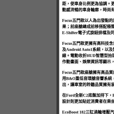
距，使車身比例更為協調。
動感流暢的車身輪廓，時尚有
Focus五門款以人為出發
果；前座艙總成前移搭配極簡
E-Shifter電子式旋鈕
Focus五門款更擁有高科技含
及Android Auto1
線。電動收折HUD智慧型抬頭顯
作動畫面、娛樂資訊等顯示
Focus五門款座艙擁有高
用B&O重低音環艙音響系統
出，讓車室的聆聽品質擁有
在Ford全新C2底盤加持下
設計則更加貼近消費者在乘坐
EcoBoost 182三缸渦輪