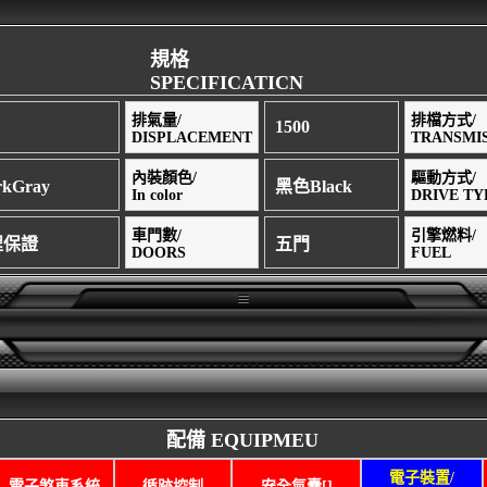
規格
SPECIFICATICN
排氣量/
排檔方式/
1500
DISPLACEMENT
TRANSMI
內裝顏色/
驅動方式/
kGray
黑色Black
In color
DRIVE TY
車門數/
引擎燃料/
里程保證
五門
DOORS
FUEL
配備 EQUIPMEU
電子裝置/
電子煞車系統
循跡控制
安全氣囊[]