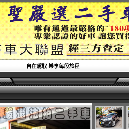
自在駕馭 樂享每段旅程