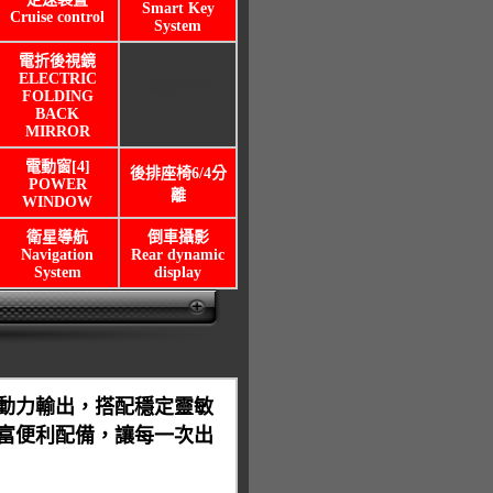
Smart Key
Cruise control
System
電折後視鏡
ELECTRIC
電動天窗
FOLDING
Sunroof
BACK
MIRROR
電動窗[4]
後排座椅6/4分
POWER
離
WINDOW
衛星導航
倒車攝影
Navigation
Rear dynamic
System
display
動力輸出，搭配穩定靈敏
富便利配備，讓每一次出