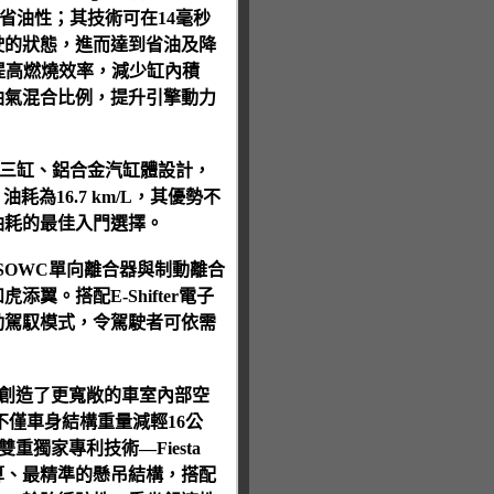
省油性；其技術可在14毫秒
駛的狀態，進而達到省油及降
提高燃燒效率，減少缸內積
油氣混合比例，提升引擎動力
直列三缸、鋁合金汽缸體設計，
、油耗為16.7 km/L，其優勢不
油耗的最佳入門選擇。
將SOWC單向離合器與制動離合
。搭配E-Shifter電子
動駕馭模式，令駕駛者可依需
，也創造了更寬敞的車室內部空
不僅車身結構重量減輕16公
重獨家專利技術—Fiesta
精密的演算、最精準的懸吊結構，搭配