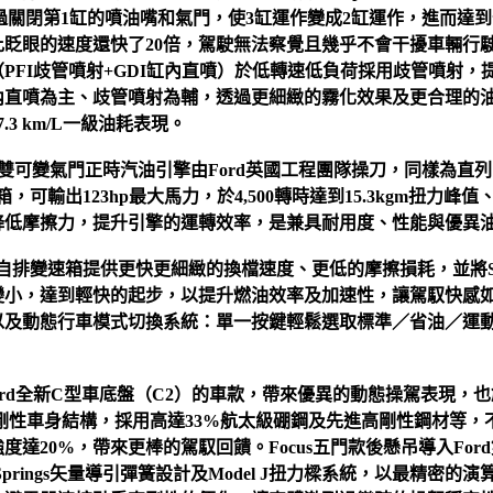
過關閉第1缸的噴油嘴和氣門，使3缸運作變成2缸運作，進而達到
比眨眼的速度還快了20倍，駕駛無法察覺且幾乎不會干擾車輛行
PFI歧管噴射+GDI缸內直噴）於低轉速低負荷採用歧管噴射，
內直噴為主、歧管噴射為輔，透過更細緻的霧化效果及更合理的
3 km/L一級油耗表現。
自然進氣雙可變氣門正時汽油引擎由Ford英國工程團隊操刀，同樣為
變速箱，可輸出123hp最大馬力，於4,500轉時達到15.3kgm扭力峰值
降低摩擦力，提升引擎的運轉效率，是兼具耐用度、性能與優異
ft八速手自排變速箱提供更快更細緻的換檔速度、更低的摩擦損耗，並
小，達到輕快的起步，以提升燃油效率及加速性，讓駕馭快感如虎添翼
以及動態行車模式切換系統：單一按鍵輕鬆選取標準／省油／運
Ford全新C型車底盤（C2）的車款，帶來優異的動態操駕表現
剛性車身結構，採用高達33%航太級硼鋼及先進高剛性鋼材等，
達20%，帶來更棒的駕馭回饋。Focus五門款後懸吊導入Ford雙
oring Springs矢量導引彈簧設計及Model J扭力樑系統，以最