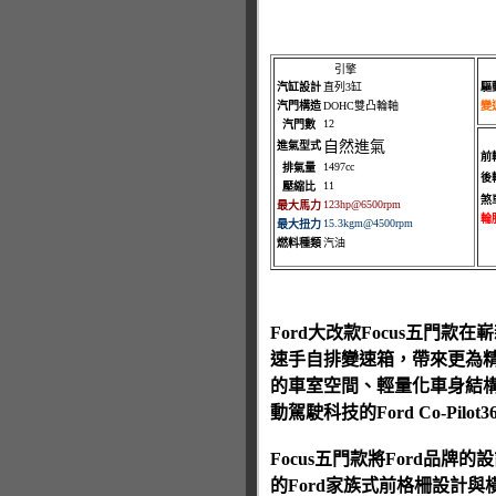
引擎
汽缸設計
直列3缸
驅
汽門構造
DOHC雙凸輪軸
變
12
汽門數
自然進氣
進氣型式
前
1497cc
排氣量
後
11
壓縮比
煞
123hp@6500rpm
最大馬力
輪
15.3kgm@4500rpm
最大扭力
燃料種類
汽油
Ford大改款Focus五門款在
速手自排變速箱，帶來更為精進
的車室空間、輕量化車身結構、
動駕駛科技的Ford Co-P
Focus五門款將Ford
的Ford家族式前格柵設計