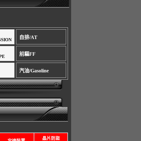
自排/AT
SSION
前驅FF
PE
汽油/Gasoline
晶片防盜
定速裝置