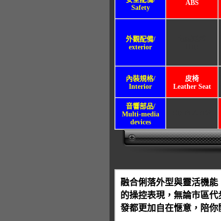
ABS
Safety
外觀配備/
氙氣頭燈
exterior
HID
內裝規格/
皮椅
Interior
Leather Seat
音響部品/
CD PLAYER
Multi-media
devices
融合俐落外型與靈活機能
的操控表現，無論市區代
發都更加自在愜意，陪你開