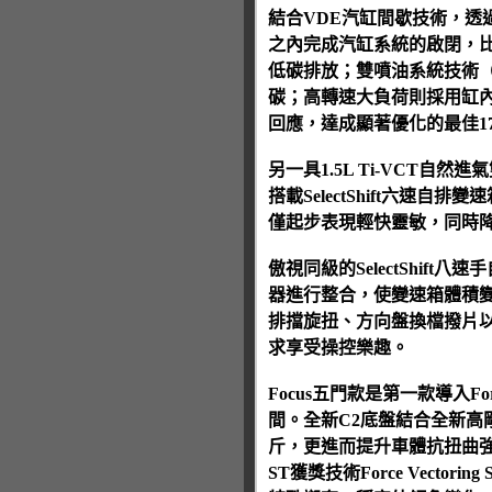
結合VDE汽缸間歇技術，透
之內完成汽缸系統的啟閉，
低碳排放；雙噴油系統技術（
碳；高轉速大負荷則採用缸
回應，達成顯著優化的最佳17.
另一具1.5L Ti-VCT
搭載SelectShift六速自排
僅起步表現輕快靈敏，同時
傲視同級的SelectShi
器進行整合，使變速箱體積變
排擋旋扭、方向盤換檔撥片
求享受操控樂趣。
Focus五門款是第一款導入
間。全新C2底盤結合全新高
斤，更進而提升車體抗扭曲強度
ST獲獎技術Force Vect