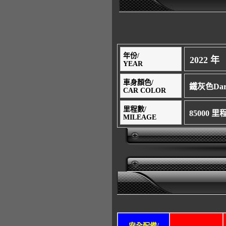
年份/
2022 年
YEAR
車身顏色/
鐵灰色Dar
CAR COLOR
里程數/
85000 
MILEAGE
安全配備/