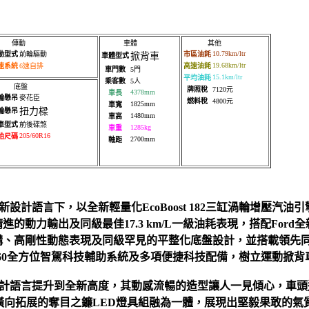
傳動
車體
其他
10.79km/ltr
動型式
前輪驅動
市區油耗
掀背車
車體型式
19.68km/ltr
速系統
6速自排
高速油耗
車門數
5門
15.1km/ltr
平均油耗
乘客數
5人
底盤
牌照稅
7120元
4378mm
車長
輪懸吊
麥花臣
燃料稅
4800元
1825mm
車寬
扭力樑
輪懸吊
1480mm
車高
車型式
前後碟煞
1285kg
車重
205/60R16
胎尺碼
2700mm
軸距
嶄新設計語言下，以全新輕量化EcoBoost 182三缸渦輪增壓汽油引擎搭配
的動力輸出及同級最佳17.3 km/L一級油耗表現，搭配Ford
高剛性動態表現及同級罕見的平整化底盤設計，並搭載領先同級、符合
ilot360全方位智駕科技輔助系統及多項便捷科技配備，樹立運動掀
品牌的設計語言提升到全新高度，其動感流暢的造型讓人一見傾心，車
與橫向拓展的奪目之鐮LED燈具組融為一體，展現出堅毅果敢的