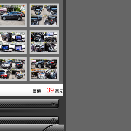
39
售價：
萬元